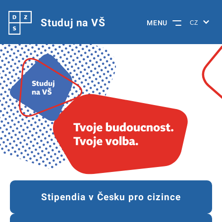
Studuj na VŠ
MENU
Stipendia v Česku pro cizince