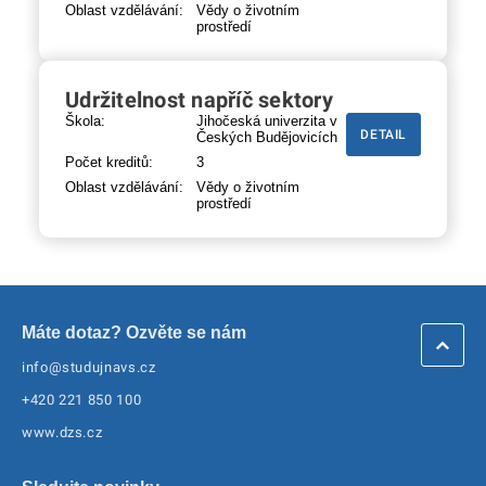
Oblast vzdělávání:
Vědy o životním
prostředí
Udržitelnost napříč sektory
Škola:
Jihočeská univerzita v
DETAIL
Českých Budějovicích
Počet kreditů:
3
Oblast vzdělávání:
Vědy o životním
prostředí
Máte dotaz? Ozvěte se nám
info@studujnavs.cz
+420 221 850 100
www.dzs.cz