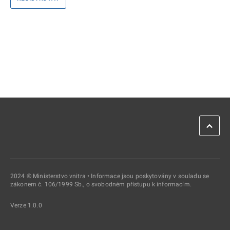
2024 © Ministerstvo vnitra • Informace jsou poskytovány v souladu se
zákonem č. 106/1999 Sb., o svobodném přístupu k informacím.
Verze 1.0.0