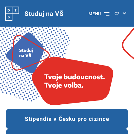
Studuj na VŠ
MENU
Stipendia v Česku pro cizince