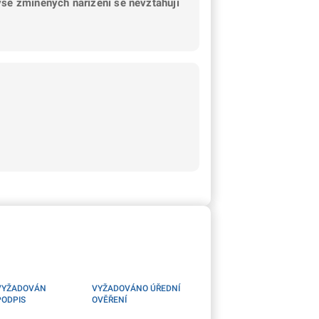
še zmíněných nařízení se nevztahují
VYŽADOVÁN
VYŽADOVÁNO ÚŘEDNÍ
PODPIS
OVĚŘENÍ