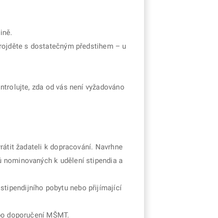
ině.
projděte s dostatečným předstihem – u
ntrolujte, zda od vás není vyžadováno
vrátit žadateli k dopracování. Navrhne
ů nominovaných k udělení stipendia a
tipendijního pobytu nebo přijímající
nebo doporučení MŠMT.