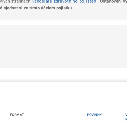
tových stránkách
Kanceláře zdravotního pojištění
.
Ustanovení vý
né sjednat si za tímto účelem pojistku.
FORMÁT
POVINNÝ