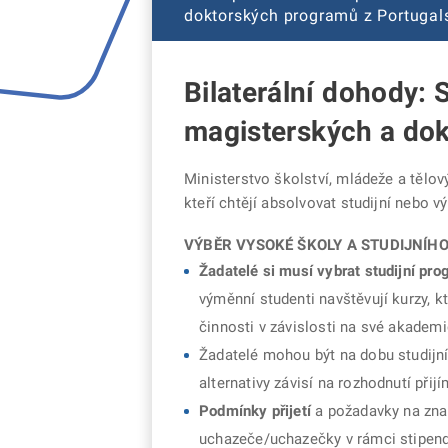
doktorských programů z Portugal
Bilaterální dohody:
magisterských a do
Ministerstvo školství, mládeže a tělo
kteří chtějí absolvovat studijní nebo
VÝBĚR VYSOKÉ ŠKOLY A STUDIJNÍH
Žadatelé si musí vybrat studijní pro
výměnní studenti navštěvují kurzy, k
činnosti v závislosti na své akademi
Žadatelé mohou být na dobu studijní
alternativy závisí na rozhodnutí přij
Podmínky přijetí
a požadavky na zna
uchazeče/uchazečky v rámci stipen