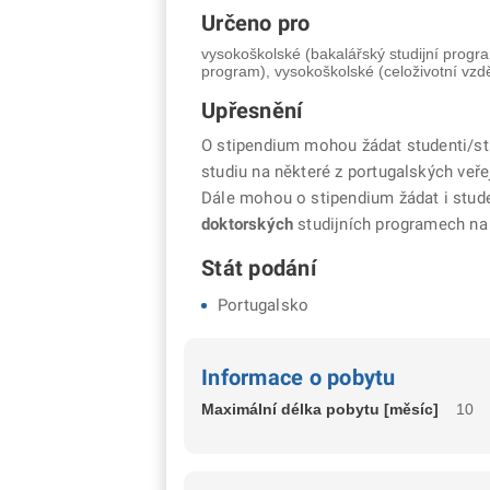
Určeno pro
vysokoškolské (bakalářský studijní progra
program), vysokoškolské (celoživotní vzd
Upřesnění
O stipendium mohou žádat studenti/s
studiu na některé z portugalských veř
Dále mohou o stipendium žádat i studen
doktorských
studijních programech na
Stát podání
Portugalsko
Informace o pobytu
Maximální délka pobytu [měsíc]
10