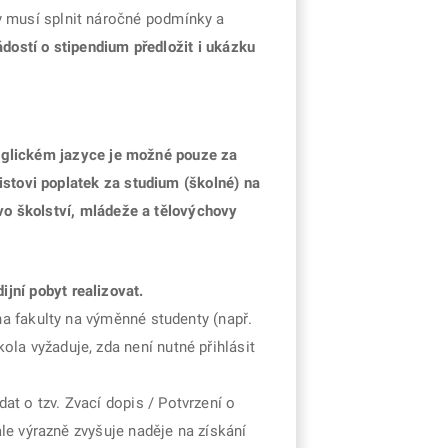
y musí splnit náročné podmínky a
dostí o stipendium předložit i ukázku
anglickém jazyce je možné pouze za
istovi poplatek za studium (školné) na
tvo školství, mládeže a tělovýchovy
dijní pobyt realizovat.
na fakulty na výměnné studenty (např.
la vyžaduje, zda není nutné přihlásit
t o tzv. Zvací dopis / Potvrzení o
ale výrazně zvyšuje naděje na získání