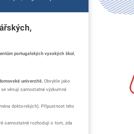
ářských,
ventům portugalských vysokých škol
,
 domovské univerzitě.
Obvykle jako
o se věnují samostatné výzkumné
jména doktorských). Přípustnost této
eré samostatně rozhodují o tom, zda