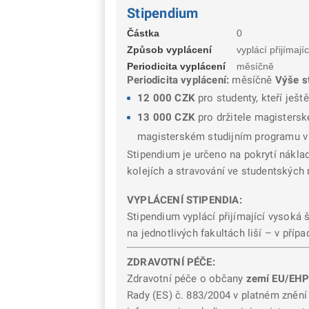
Stipendium
Částka
0
Způsob vyplácení
vyplácí přijímajíc
Periodicita vyplácení
měsíčně
Periodicita vyplácení:
měsíčně
Výše st
12 000 CZK
pro studenty, kteří ještě
13 000 CZK
pro držitele magistersk
magisterském studijním programu v
Stipendium je určeno na pokrytí náklad
kolejích a stravování ve studentských
VYPLÁCENÍ STIPENDIA:
Stipendium vyplácí přijímající vysoká 
na jednotlivých fakultách liší – v pří
ZDRAVOTNÍ PÉČE:
Zdravotní péče o občany
zemí EU/EH
Rady (ES) č. 883/2004 v platném znění