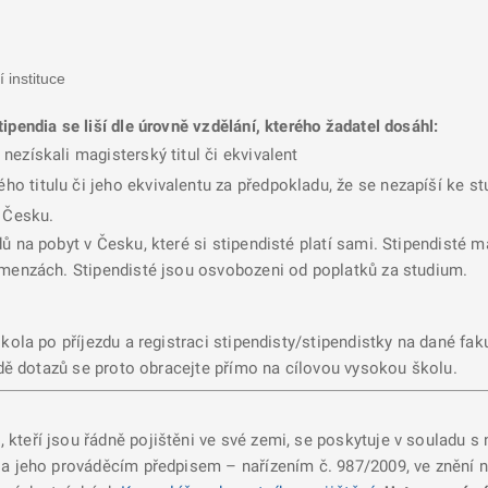
í instituce
ipendia se liší dle úrovně vzdělání, kterého žadatel dosáhl:
 nezískali magisterský titul či ekvivalent
ého titulu či jeho ekvivalentu za předpokladu, že se nezapíší ke 
 Česku.
ů na pobyt v Česku, které si stipendisté platí sami. Stipendisté
 menzách. Stipendisté jsou osvobozeni od poplatků za studium.
škola po příjezdu a registraci stipendisty/stipendistky na dané f
padě dotazů se proto obracejte přímo na cílovou vysokou školu.
P
, kteří jsou řádně pojištěni ve své zemi, se poskytuje v souladu
 a jeho prováděcím předpisem – nařízením č. 987/2009, ve znění n