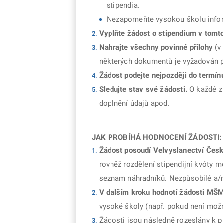
stipendia.
Nezapomeňte vysokou školu infor
Vyplňte žádost o stipendium v tomt
Nahrajte všechny povinné přílohy
(v
některých dokumentů je vyžadován p
Žádost podejte nejpozději do termí
Sledujte stav své žádosti.
O každé zm
doplnění údajů apod.
JAK PROBÍHÁ HODNOCENÍ ŽÁDOSTI:
Žádost posoudí Velvyslanectví Česk
rovněž rozdělení stipendijní kvóty 
seznam náhradníků. Nezpůsobilé a/n
V dalším kroku hodnotí žádosti MŠ
vysoké školy (např. pokud není možné
Žádosti jsou následně rozeslány k p