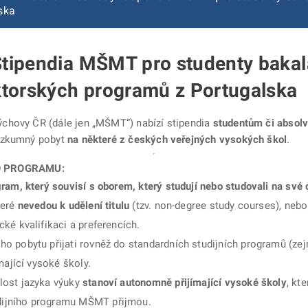
ska
 Stipendia MŠMT pro studenty bakal
ktorských programů z Portugalska
výchovy ČR (dále jen „MŠMT“) nabízí stipendia
studentům či absol
 výzkumný pobyt
na některé z českých veřejných vysokých škol
.
O PROGRAMU:
gram, který souvisí s oborem, který studují nebo studovali na své
teré
nevedou k udělení titulu
(tzv. non-degree study courses), neb
cké kvalifikaci a preferencích.
ho pobytu přijati rovněž do standardních studijních programů (ze
ímající vysoké školy.
lost jazyka výuky
stanoví autonomně přijímající vysoké školy
, kt
dijního programu MŠMT přijmou.