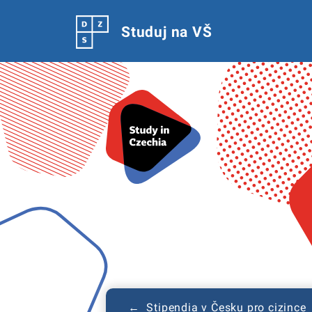
Studuj na VŠ
← Stipendia v Česku pro cizince