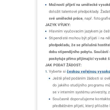
Možnosti přijetí na umělecké vyso
doložit talentové předpoklady. Žadat
své umělecké práce
, např. fotograf
JAZYK VÝUKY:
Hlavním vyučovacím jazykem je češt
Stipendisté mohou být přijati i na ně
předpokladu, že se příslušná hostit
dobu stipendijního pobytu. Součástí 
poskytuje přímo přijímající vysoké š
JAK PODAT ŽÁDOST:
Vyberte si
českou veřejnou vysoko
Ještě před podáním žádosti si ově
do jakého studijního programu můž
se v interním systému univerzity, 
Současně doporučujeme kontaktovat
předběžném přijetí, který přiložít