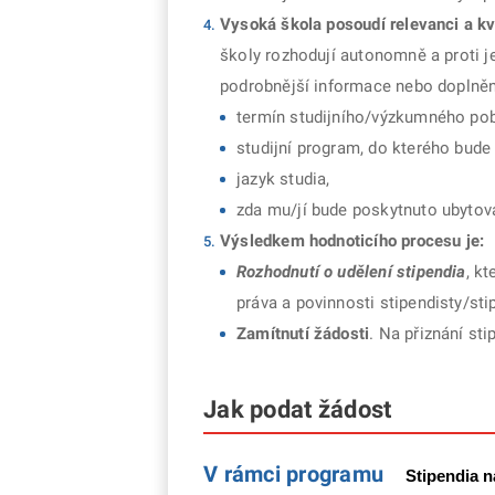
Vysoká škola posoudí relevanci a kva
školy rozhodují autonomně a proti j
podrobnější informace nebo doplně
termín studijního/výzkumného pob
studijní program, do kterého bude
jazyk studia,
zda mu/jí bude poskytnuto ubytová
Výsledkem hodnoticího procesu je:
Rozhodnutí o udělení stipendia
, k
práva a povinnosti stipendisty/st
Zamítnutí žádosti
. Na přiznání sti
Jak podat žádost
V rámci programu
Stipendia 