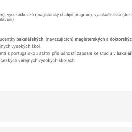
m), vysokoškolské (magisterský studijní program), vysokoškolské (dokto
ělávání)
tudentky
bakalářských
, (navazujících)
magisterských
a
doktorský
ejných vysokých škol.
ti s portugalskou státní příslušností zapsaní ke studiu v
bakalá
 českých veřejných vysokých školách.