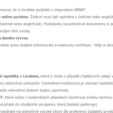
movat, že si hodláte požádat o stipendium MŠMT.
o online systému.
Žádost musí být vyplněna v češtině nebo angličt
 češtině nebo angličtině). Požadavky na jednotlivé dokumenty si 
odpis třetí osoby.
nu daného výzvou.
ěně stavu budete informováni e-mailovou notifikací. Vždy si zko
é republiky v Lisabonu
, které ji může v případě chybějících údajů 
mezi jednotlivé uchazeče. Výsledkem hodnocení je seznam žadatel
ebo nekvalitní žádosti budou zamítnuty.
MT
, které může v oprávněných případech navrhnout změnu termínu s
 přijetí do studijního programu, který žadatel preferuje).
rojednání na jednotlivé vysoké školy dle preferencí žadatelů a/