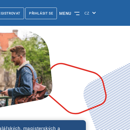
MENU
EGISTROVAT
PŘIHLÁSIT SE
alářských, magisterských a