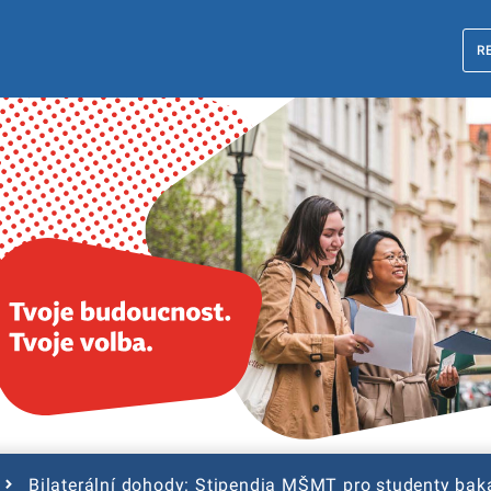
R
Bilaterální dohody: Stipendia MŠMT pro studenty bak