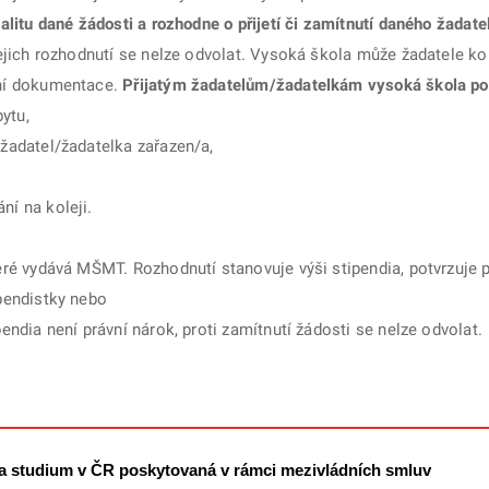
litu dané žádosti a rozhodne o přijetí či zamítnutí daného žadate
ejich rozhodnutí se nelze odvolat. Vysoká škola může žadatele ko
ní dokumentace.
Přijatým žadatelům/žadatelkám vysoká škola po
ytu,
 žadatel/žadatelka zařazen/a,
ní na koleji.
teré vydává MŠMT. Rozhodnutí stanovuje výši stipendia, potvrzuje 
ipendistky nebo
pendia není právní nárok, proti zamítnutí žádosti se nelze odvolat.
na studium v ČR poskytovaná v rámci mezivládních smluv