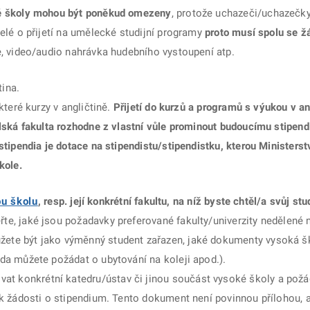
ké školy mohou být poněkud omezeny
, protože uchazeči/uchazečk
elé o přijetí na umělecké studijní programy
proto musí spolu se žá
ie, video/audio nahrávka hudebního vystoupení atp.
ina.
které kurzy v angličtině.
Přijetí do kurzů a programů s výukou v 
elská fakulta rozhodne z vlastní vůle prominout budoucímu stipend
stipendia je dotace na stipendistu/stipendistku, kterou Ministers
kole.
u školu
, resp. její konkrétní fakultu, na níž byste chtěl/a svůj stu
řte, jaké jsou požadavky preferované fakulty/univerzity nedělené 
ete být jako výměnný student zařazen, jaké dokumenty vysoká ško
zda můžete požádat o ubytování na koleji apod.).
 konkrétní katedru/ústav či jinou součást vysoké školy a požáda
e k žádosti o stipendium. Tento dokument není povinnou přílohou, 