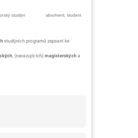
rský studijní
absolvent, student
ch
studijních programů zapsaní ke
řských
, (navazujících)
magisterských
a