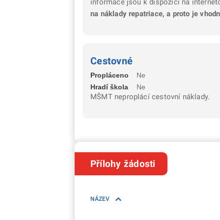
informace jsou k dispozici na interne
na náklady repatriace, a proto je vhod
Cestovné
Propláceno
Ne
Hradí škola
Ne
MŠMT neproplácí cestovní náklady.
Přílohy žádosti
NÁZEV