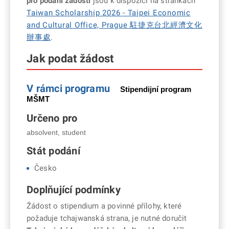
pro podání žádosti
jsou k dispozici na stránkách
Taiwan Scholarship 2026 - Taipei Economic
and Cultural Office, Prague 駐捷克台北經濟文化
辦事處
.
Jak podat žádost
V rámci programu
Stipendijní program
MŠMT
Určeno pro
absolvent, student
Stát podání
Česko
Doplňující podmínky
Žádost o stipendium a povinné přílohy, které
požaduje tchajwanská strana, je nutné doručit