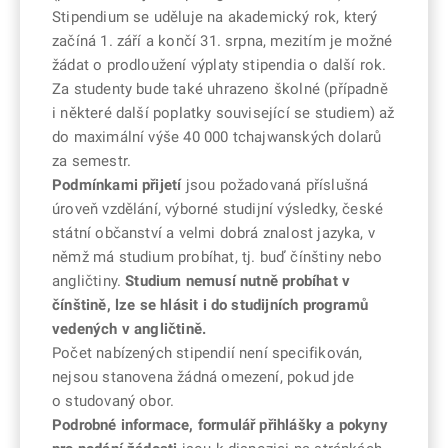
Stipendium se uděluje na akademický rok, který
začíná 1. září a končí 31. srpna, mezitím je možné
žádat o prodloužení výplaty stipendia o další rok.
Za studenty bude také uhrazeno školné (případně
i některé další poplatky související se studiem) až
do maximální výše 40 000 tchajwanských dolarů
za semestr.
Podmínkami přijetí
jsou požadovaná příslušná
úroveň vzdělání, výborné studijní výsledky, české
státní občanství a velmi dobrá znalost jazyka, v
němž má studium probíhat, tj. buď čínštiny nebo
angličtiny.
Studium nemusí nutně probíhat v
čínštině, lze se hlásit i do studijních programů
vedených v angličtině.
Počet nabízených stipendií není specifikován,
nejsou stanovena žádná omezení, pokud jde
o studovaný obor.
Podrobné informace, formulář přihlášky a pokyny