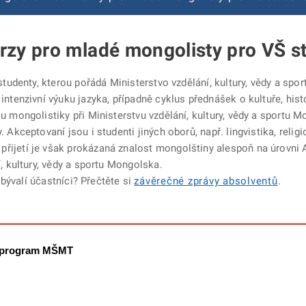
rzy pro mladé mongolisty pro VŠ s
studenty, kterou pořádá Ministerstvo vzdělání, kultury, vědy a sp
tenzivní výuku jazyka, případně cyklus přednášek o kultuře, histori
 mongolistiky při Ministerstvu vzdělání, kultury, vědy a sportu 
kceptovaní jsou i studenti jiných oborů, např. lingvistika, religion
ijetí je však prokázaná znalost mongolštiny alespoň na úrovni 
, kultury, vědy a sportu Mongolska.
 bývalí účastníci? Přečtěte si
závěrečné zprávy absolventů
.
í program MŠMT