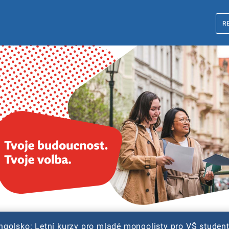
R
golsko: Letní kurzy pro mladé mongolisty pro VŠ studen