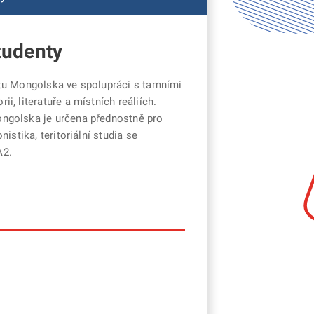
tudenty
ortu Mongolska ve spolupráci s tamními
i, literatuře a místních reáliích.
Mongolska je určena přednostně pro
istika, teritoriální studia se
A2.