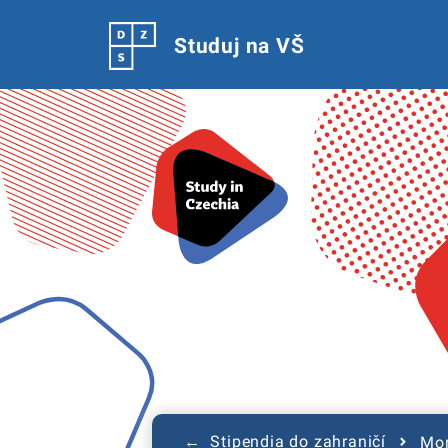
Studuj na VŠ
← Stipendia do zahraničí
Mon