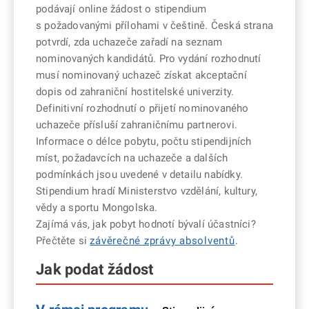
podávají online žádost o stipendium
s požadovanými přílohami v češtině. Česká strana
potvrdí, zda uchazeče zařadí na seznam
nominovaných kandidátů. Pro vydání rozhodnutí
musí nominovaný uchazeč získat akceptační
dopis od zahraniční hostitelské univerzity.
Definitivní rozhodnutí o přijetí nominovaného
uchazeče přísluší zahraničnímu partnerovi.
Informace o délce pobytu, počtu stipendijních
míst, požadavcích na uchazeče a dalších
podmínkách jsou uvedené v detailu nabídky.
Stipendium hradí Ministerstvo vzdělání, kultury,
vědy a sportu Mongolska.
Zajímá vás, jak pobyt hodnotí bývalí účastníci?
Přečtěte si
závěrečné zprávy absolventů
.
Jak podat žádost