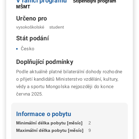
V rámci programu
Stipendijní program
MŠMT
Určeno pro
vysokoškolské
student
Stát podání
Česko
Doplňující podmínky
Podle aktuálně platné bilaterální dohody rozhodne
o přijetí kandidátů Ministerstvo vzdělání, kultury,
vědy a sportu Mongolska nejpozději do konce
června 2025.
Informace o pobytu
Minimální délka pobytu [měsíc]
2
Maximální délka pobytu [měsíc]
9