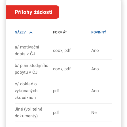
Přílohy žádosti
NÁZEV
FORMÁT
POVINNÝ
a/ motivační
docx, pdf
Ano
dopis v ČJ
b/ plán studijního
docx, pdf
Ano
pobytu v ČJ
c/ doklad o
vykonaných
pdf
Ano
zkouškách
Jiné (volitelné
pdf
Ne
dokumenty)