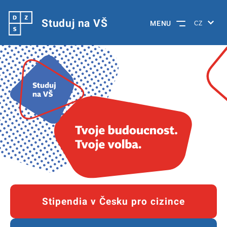
Studuj na VŠ
MENU
Stipendia v Česku pro cizince