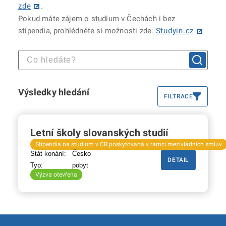
zde
.
Pokud máte zájem o studium v Čechách i bez
stipendia, prohlédněte si možnosti zde:
Studyin.cz
Výsledky hledání
FILTRACE
Letní školy slovanských studií
Stipendia na studium v ČR poskytovaná v rámci mezivládních smluv
Stát konání:
Česko
DETAIL
Typ:
pobyt
Výzva otevřena