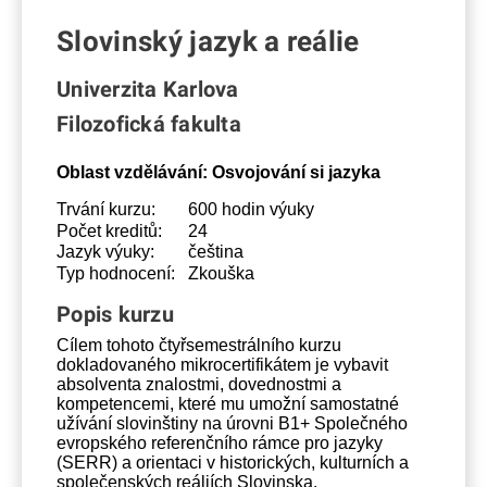
Slovinský jazyk a reálie
Univerzita Karlova
Filozofická fakulta
Oblast vzdělávání:
Osvojování si jazyka
Trvání kurzu:
600 hodin výuky
Počet kreditů:
24
Jazyk výuky:
čeština
Typ hodnocení:
Zkouška
Popis kurzu
Cílem tohoto čtyřsemestrálního kurzu
dokladovaného mikrocertifikátem je vybavit
absolventa znalostmi, dovednostmi a
kompetencemi, které mu umožní samostatné
užívání slovinštiny na úrovni B1+ Společného
evropského referenčního rámce pro jazyky
(SERR) a orientaci v historických, kulturních a
společenských reáliích Slovinska.