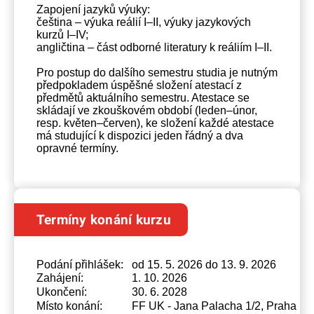
Zapojení jazyků výuky:
čeština – výuka reálií I–II, výuky jazykových
kurzů I–IV;
angličtina – část odborné literatury k reáliím I–II.
Pro postup do dalšího semestru studia je nutným
předpokladem úspěšné složení atestací z
předmětů aktuálního semestru. Atestace se
skládají ve zkouškovém období (leden–únor,
resp. květen–červen), ke složení každé atestace
má studující k dispozici jeden řádný a dva
opravné termíny.
Termíny konání kurzu
Podání přihlášek:
od 15. 5. 2026 do 13. 9. 2026
Zahájení:
1. 10. 2026
Ukončení:
30. 6. 2028
Místo konání:
FF UK - Jana Palacha 1/2, Praha 1