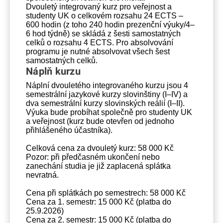
Dvouletý integrovaný kurz pro veřejnost a
studenty UK o celkovém rozsahu 24 ECTS –
600 hodin (z toho 240 hodin prezenční výuky/4–
6 hod týdně) se skládá z šesti samostatných
celků o rozsahu 4 ECTS. Pro absolvování
programu je nutné absolvovat všech šest
samostatných celků.
Náplň kurzu
Náplní dvouletého integrovaného kurzu jsou 4
semestrální jazykové kurzy slovinštiny (I–IV) a
dva semestrální kurzy slovinských reálií (I–II).
Výuka bude probíhat společně pro studenty UK
a veřejnost (kurz bude otevřen od jednoho
přihlášeného účastníka).
Celková cena za dvouletý kurz: 58 000 Kč
Pozor: při předčasném ukončení nebo
zanechání studia je již zaplacená splátka
nevratná.
Cena při splátkách po semestrech: 58 000 Kč
Cena za 1. semestr: 15 000 Kč (platba do
25.9.2026)
Cena za 2. semestr: 15 000 Kč (platba do