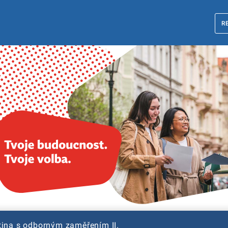
R
tina s odborným zaměřením II.