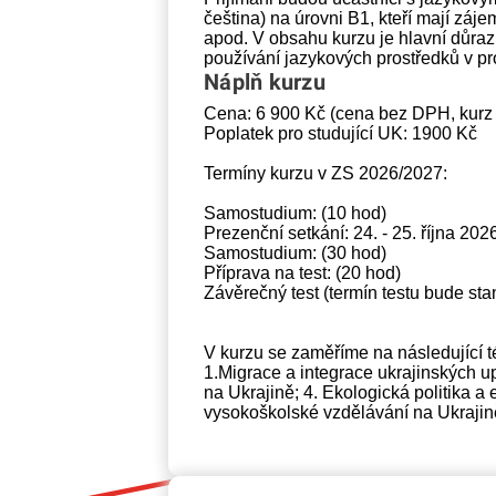
čeština) na úrovni B1, kteří mají zá
apod. V obsahu kurzu je hlavní důraz
používání jazykových prostředků v pr
Náplň kurzu
Cena: 6 900 Kč (cena bez DPH, kurz
Poplatek pro studující UK: 1900 Kč
Termíny kurzu v ZS 2026/2027:
Samostudium: (10 hod)
Prezenční setkání: 24. - 25. října 202
Samostudium: (30 hod)
Příprava na test: (20 hod)
Závěrečný test (termín testu bude sta
V kurzu se zaměříme na následující t
1.Migrace a integrace ukrajinských up
na Ukrajině; 4. Ekologická politika a 
vysokoškolské vzdělávání na Ukrajině