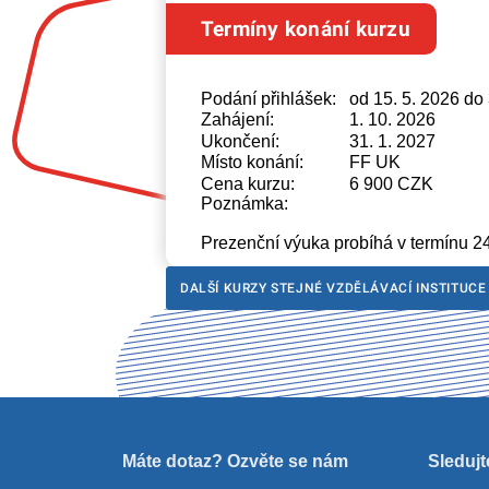
Termíny konání kurzu
Podání přihlášek:
od 15. 5. 2026 do 
Zahájení:
1. 10. 2026
Ukončení:
31. 1. 2027
Místo konání:
FF UK
Cena kurzu:
6 900 CZK
Poznámka:
Prezenční výuka probíhá v termínu 2
DALŠÍ KURZY STEJNÉ VZDĚLÁVACÍ INSTITUCE
Máte dotaz? Ozvěte se nám
Sledujt