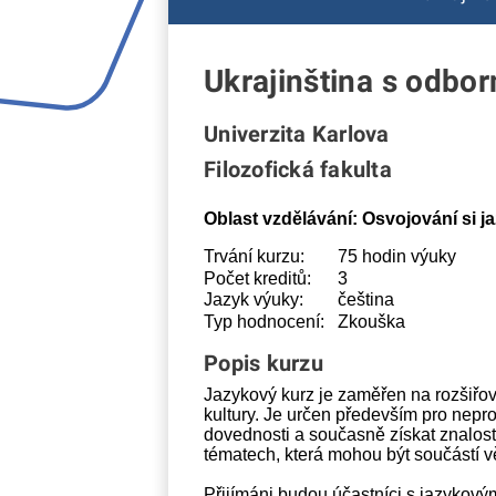
Ukrajinština s odbo
Univerzita Karlova
Filozofická fakulta
Oblast vzdělávání:
Osvojování si j
Trvání kurzu:
75 hodin výuky
Počet kreditů:
3
Jazyk výuky:
čeština
Typ hodnocení:
Zkouška
Popis kurzu
Jazykový kurz je zaměřen na rozšiřov
kultury. Je určen především pro neprof
dovednosti a současně získat znalosti
tématech, která mohou být součástí v
Přijímáni budou účastníci s jazykovým