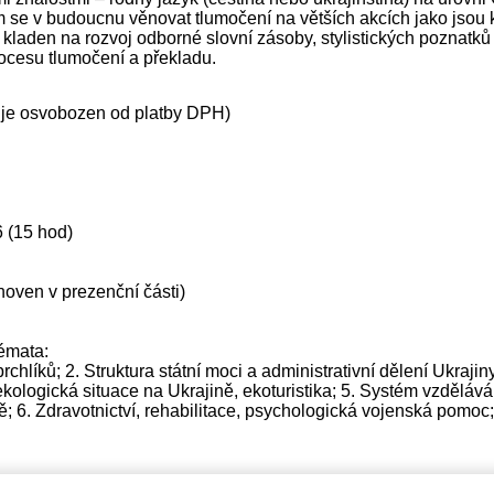
jem se v budoucnu věnovat tlumočení na větších akcích jako jsou
 kladen na rozvoj odborné slovní zásoby, stylistických poznatk
ocesu tlumočení a překladu.
 je osvobozen od platby DPH)
6 (15 hod)
noven v prezenční části)
émata:
rchlíků; 2. Struktura státní moci a administrativní dělení Ukraj
ekologická situace na Ukrajině, ekoturistika; 5. Systém vzděláván
; 6. Zdravotnictví, rehabilitace, psychologická vojenská pomoc;