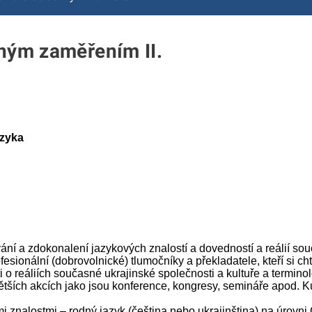
rným zaměřením II.
azyka
ání a zdokonalení jazykových znalostí a dovedností a reálií so
esionální (dobrovolnické) tlumočníky a překladatele, kteří si ch
 o reáliích současné ukrajinské společnosti a kultuře a termino
ětších akcích jako jsou konference, kongresy, semináře apod. 
i znalostmi – rodný jazyk (čeština nebo ukrajinština) na úrovni 