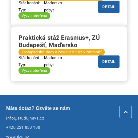
Stát konání:
Maďarsko
DETAIL
Typ:
pobyt
Výzva otevřena
Praktická stáž Erasmus+, ZÚ
Budapešť, Maďarsko
Zastupitelské úřady a české instituce v zahraničí
Stát konání:
Maďarsko
DETAIL
Typ:
pobyt
Výzva otevřena
Máte dotaz? Ozvěte se nám
info@studujnavs.cz
+420 221 850 100
www.dzs.cz