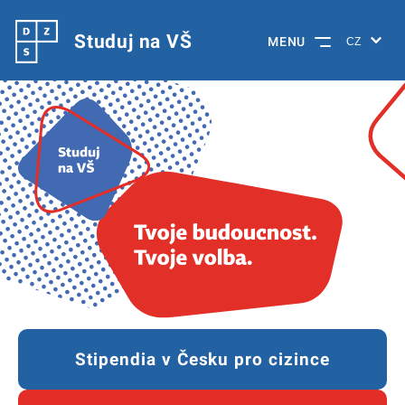
Studuj na VŠ
MENU
Stipendia v Česku pro cizince