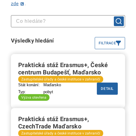
zde
.
Výsledky hledání
FILTRACE
Praktická stáž Erasmus+, České
centrum Budapešť, Maďarsko
Zastupitelské úřady a české instituce v zahraničí
Stát konání:
Maďarsko
DETAIL
Typ:
pobyt
Výzva otevřena
Praktická stáž Erasmus+,
CzechTrade Maďarsko
Zastupitelské úřady a české instituce v zahraničí